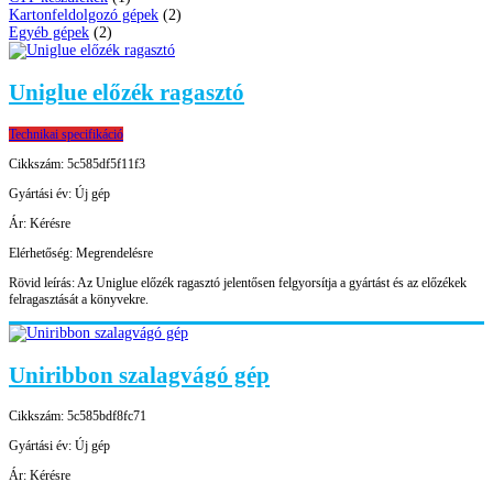
Kartonfeldolgozó gépek
(2)
Egyéb gépek
(2)
Uniglue előzék ragasztó
Technikai specifikáció
Cikkszám:
5c585df5f11f3
Gyártási év:
Új gép
Ár:
Kérésre
Elérhetőség:
Megrendelésre
Rövid leírás:
Az Uniglue előzék ragasztó jelentősen felgyorsítja a gyártást és az előzékek
felragasztását a könyvekre.
Uniribbon szalagvágó gép
Cikkszám:
5c585bdf8fc71
Gyártási év:
Új gép
Ár:
Kérésre