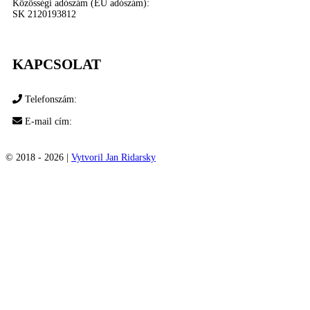
Közösségi adószám (EU adószám):
SK 2120193812
KAPCSOLAT
Telefonszám:
+421 948 602 627
E-mail cím:
samagraf@samagraf.sk
© 2018 -
2026 |
Vytvoril Jan Ridarsky