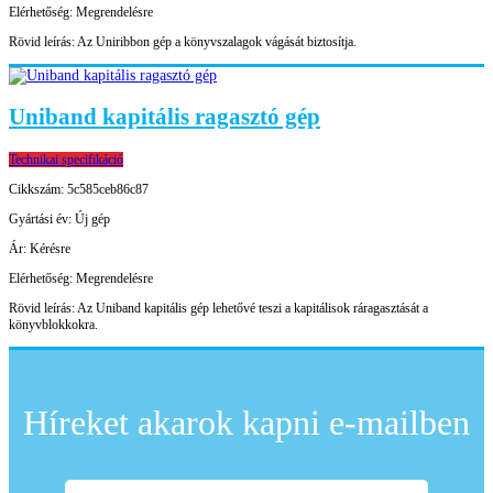
Elérhetőség:
Megrendelésre
Rövid leírás:
Az Uniribbon gép a könyvszalagok vágását biztosítja.
Uniband kapitális ragasztó gép
Technikai specifikáció
Cikkszám:
5c585ceb86c87
Gyártási év:
Új gép
Ár:
Kérésre
Elérhetőség:
Megrendelésre
Rövid leírás:
Az Uniband kapitális gép lehetővé teszi a kapitálisok ráragasztását a
könyvblokkokra.
Híreket akarok kapni e-mailben