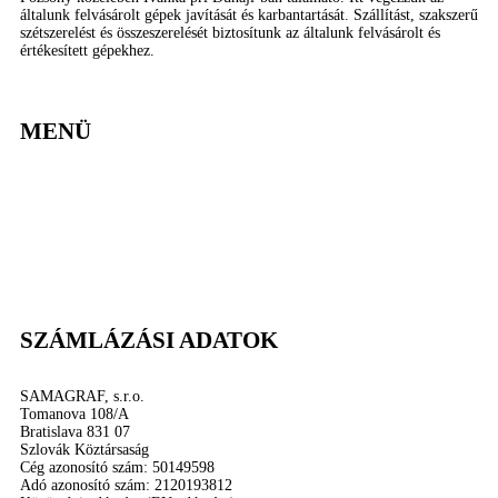
általunk felvásárolt gépek javítását és karbantartását. Szállítást, szakszerű
szétszerelést és összeszerelését biztosítunk az általunk felvásárolt és
értékesített gépekhez.
MENÜ
Rólunk
Új gépek
Használt gépek
Gépek felvásárlása
Adatvédelmi irányelvek
Kapcsolat
SZÁMLÁZÁSI ADATOK
SAMAGRAF, s.r.o.
Tomanova 108/A
Bratislava 831 07
Szlovák Köztársaság
Cég azonosító szám: 50149598
Adó azonosító szám: 2120193812