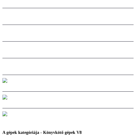
ÚJ GÉPEK
HASZNÁLT GÉPEK
GÉPEK FELVÁSÁRLÁSA
KAPCSOLAT
A gépek kategóriája - Könyvkötő gépek V8