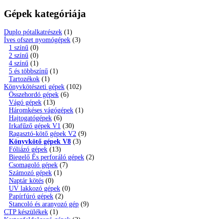
Gépek kategóriája
Duplo pótalkatrészek
(1)
Íves ofszet nyomógépek
(3)
1 színű
(0)
2 színű
(0)
4 színű
(1)
5 és többszínű
(1)
Tartozékok
(1)
Könyvkötészeti gépek
(102)
Összehordó gépek
(6)
Vágó gépek
(13)
Háromkéses vágógépek
(1)
Hajtogatógépek
(6)
Irkafűző gépek V1
(30)
Ragasztó-kötő gépek V2
(9)
Könyvkötő gépek V8
(3)
Fóliázó gépek
(13)
Biegelő És perforáló gépek
(2)
Csomagoló gépek
(7)
Számozó gépek
(1)
Naptár kötés
(0)
UV lakkozó gépek
(0)
Papírfúró gépek
(2)
Stancoló és aranyozó gép
(9)
CTP készülékek
(1)