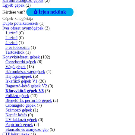
Kartonfeldolgozó gépek
(2)
Egyéb gépek
(2)
Írjon nekünk
Kérdése van?
Gépek kategóriája
Duplo pótalkatrészek
(1)
Íves ofszet nyomógépek
(3)
1 színű
(0)
2 színű
(0)
4 színű
(1)
5 és többszínű
(1)
Tartozékok
(1)
Könyvkötészeti gépek
(102)
Összehordó gépek
(6)
Vágó gépek
(13)
Háromkéses vágógépek
(1)
Hajtogatógépek
(6)
Irkafűző gépek V1
(30)
Ragasztó-kötő gépek V2
(9)
Könyvkötő gépek V8
(3)
Fóliázó gépek
(13)
Biegelő És perforáló gépek
(2)
Csomagoló gépek
(7)
Számozó gépek
(1)
Naptár kötés
(0)
UV lakkozó gépek
(0)
Papírfúró gépek
(2)
Stancoló és aranyozó gép
(9)
CTP készülékek
(1)