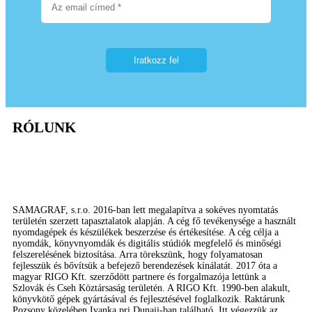
RÓLUNK
SAMAGRAF, s.r.o. 2016-ban lett megalapítva a sokéves nyomtatás
területén szerzett tapasztalatok alapján. A cég fő tevékenysége a használt
nyomdagépek és készülékek beszerzése és értékesítése. A cég célja a
nyomdák, könyvnyomdák és digitális stúdiók megfelelő és minőségi
felszerelésének biztosítása. Arra törekszünk, hogy folyamatosan
fejlesszük és bővítsük a befejező berendezések kínálatát. 2017 óta a
magyar RIGO Kft. szerződött partnere és forgalmazója lettünk a
Szlovák és Cseh Köztársaság területén. A RIGO Kft. 1990-ben alakult,
könyvkötő gépek gyártásával és fejlesztésével foglalkozik. Raktárunk
Pozsony közelében Ivanka pri Dunaji-ban található. Itt végezzük az