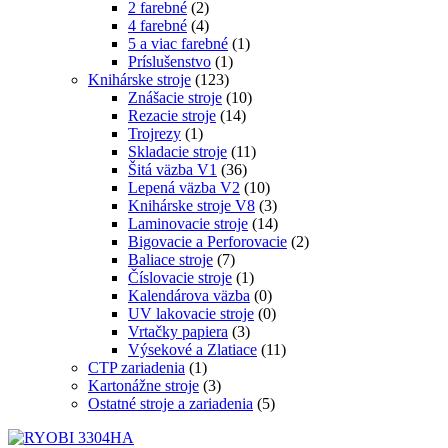
2 farebné
(2)
4 farebné
(4)
5 a viac farebné
(1)
Príslušenstvo
(1)
Knihárske stroje
(123)
Znášacie stroje
(10)
Rezacie stroje
(14)
Trojrezy
(1)
Skladacie stroje
(11)
Šitá väzba V1
(36)
Lepená väzba V2
(10)
Knihárske stroje V8
(3)
Laminovacie stroje
(14)
Bigovacie a Perforovacie
(2)
Baliace stroje
(7)
Číslovacie stroje
(1)
Kalendárova väzba
(0)
UV lakovacie stroje
(0)
Vrtačky papiera
(3)
Výsekové a Zlatiace
(11)
CTP zariadenia
(1)
Kartonážne stroje
(3)
Ostatné stroje a zariadenia
(5)