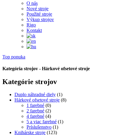
O nás
Nové stroje
Použité stroje
Výkup strojov
Rigo
Kontakt
Top ponuka
Kategória strojov - Hárkové ofsetové stroje
Kategórie strojov
Duplo náhradné diely
(1)
Hárkové ofsetové stroje
(8)
1 farebné
(0)
2 farebné
(2)
4 farebné
(4)
5 a viac farebné
(1)
Príslušenstvo
(1)
Knihárske stroje
(123)