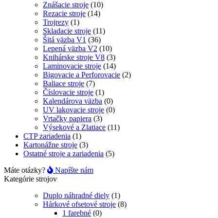
Znášacie stroje
(10)
Rezacie stroje
(14)
Trojrezy
(1)
Skladacie stroje
(11)
Šitá väzba V1
(36)
Lepená väzba V2
(10)
Knihárske stroje V8
(3)
Laminovacie stroje
(14)
Bigovacie a Perforovacie
(2)
Baliace stroje
(7)
Číslovacie stroje
(1)
Kalendárova väzba
(0)
UV lakovacie stroje
(0)
Vrtačky papiera
(3)
Výsekové a Zlatiace
(11)
CTP zariadenia
(1)
Kartonážne stroje
(3)
Ostatné stroje a zariadenia
(5)
Máte otázky?
Napíšte nám
Kategórie strojov
Duplo náhradné diely
(1)
Hárkové ofsetové stroje
(8)
1 farebné
(0)